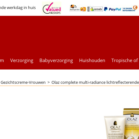
nde werkdag in huis
um
Verzorging
Babyverzorging
Huishouden
Tropische of
>
Gezichtscreme-Vrouwen
>
Olaz complete multi-radiance lichtreflecteren