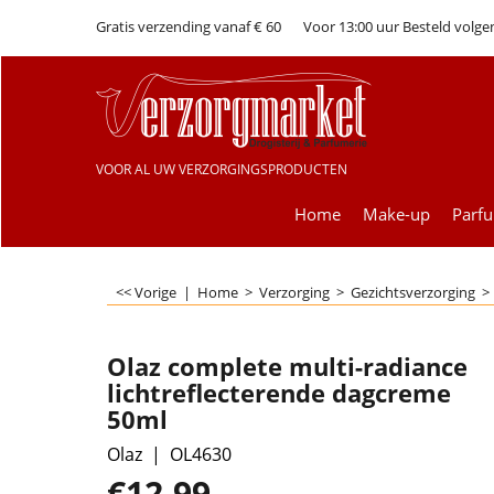
Gratis verzending vanaf € 60
Voor 13:00 uur Besteld volge
VOOR AL UW VERZORGINGSPRODUCTEN
Home
Make-up
Parf
<< Vorige
|
Home
>
Verzorging
>
Gezichtsverzorging
Olaz complete multi-radiance
lichtreflecterende dagcreme
50ml
Olaz
OL4630
€
12.99