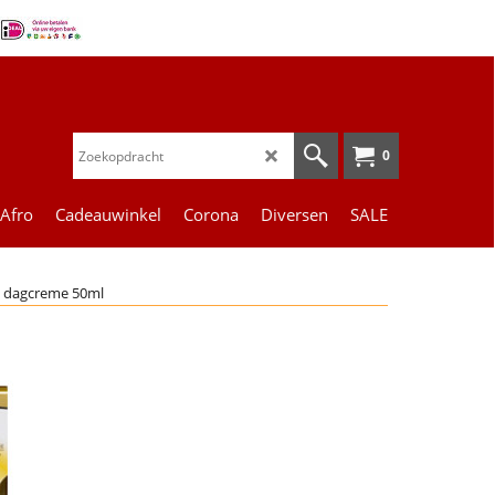
0
 Afro
Cadeauwinkel
Corona
Diversen
SALE
de dagcreme 50ml