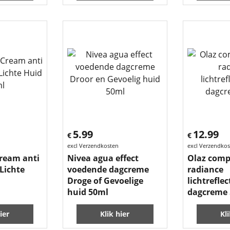
5.99
12.99
€
€
excl Verzendkosten
excl Verzendko
ream anti
Nivea agua effect
Olaz comp
Lichte
voedende dagcreme
radiance
Droge of Gevoelige
lichtrefle
huid 50ml
dagcreme
ier
Klik hier
Kl