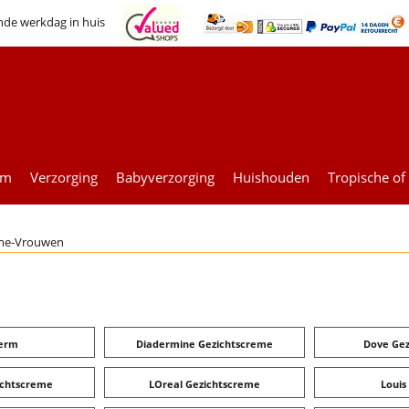
nde werkdag in huis
um
Verzorging
Babyverzorging
Huishouden
Tropische of
eme-Vrouwen
herm
Diadermine Gezichtscreme
Dove Gez
ichtscreme
LOreal Gezichtscreme
Louis