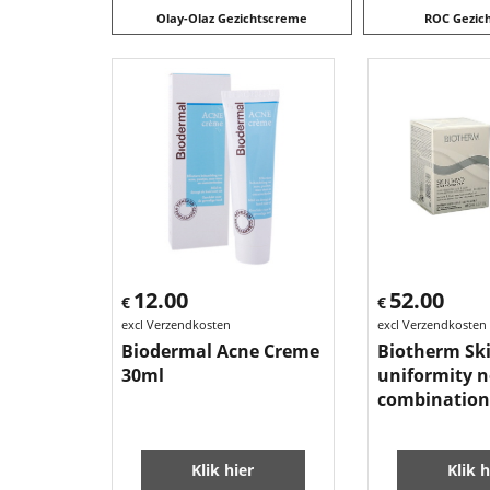
Olay-Olaz Gezichtscreme
ROC Gezic
12.00
52.00
€
€
excl Verzendkosten
excl Verzendkosten
Biodermal Acne Creme
Biotherm Ski
30ml
uniformity 
combination
Klik hier
Klik h