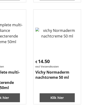
14.50
€
sten
excl Verzendkosten
lete multi-
Vichy Normaderm
nachtcreme 50 ml
cterende
 50ml
ik hier
Klik hier