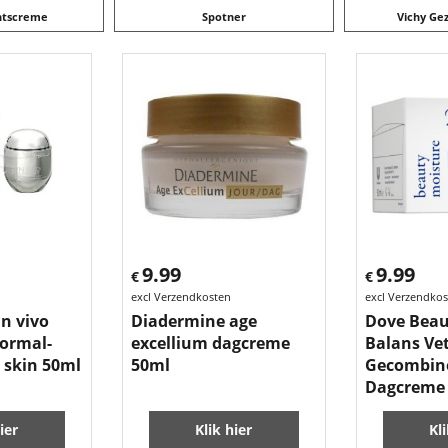
htscreme
Spotner
Vichy Ge
9.99
9.99
€
€
excl Verzendkosten
excl Verzendko
n vivo
Diadermine age
Dove Beau
normal-
excellium dagcreme
Balans Vet
 skin 50ml
50ml
Gecombin
Dagcreme
ier
Klik hier
Kl