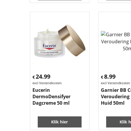
24.99
8.99
€
€
excl Verzendkosten
excl Verzendkosten
Eucerin
Garnier BB C
DermoDensifyer
Veroudering 
Dagcreme 50 ml
Huid 50ml
Klik hier
Klik h