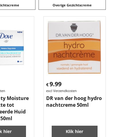
zichtscreme
Overige Gezichtscreme
9.99
€
sten
excl Verzendkosten
ty Moisture
DR van der hoog hydro
te tot
nachtcreme 50ml
eerde Huid
 50ml
ik hier
Klik hier