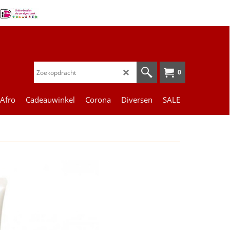
0
 Afro
Cadeauwinkel
Corona
Diversen
SALE