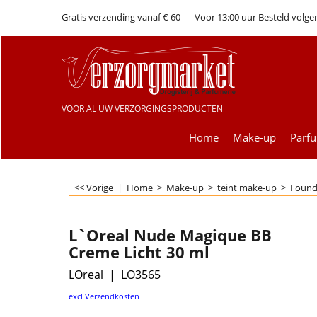
Gratis verzending vanaf € 60
Voor 13:00 uur Besteld volge
VOOR AL UW VERZORGINGSPRODUCTEN
Home
Make-up
Parf
<< Vorige
|
Home
>
Make-up
>
teint make-up
>
Found
L`Oreal Nude Magique BB
Creme Licht 30 ml
LOreal
LO3565
€
11.99
excl Verzendkosten