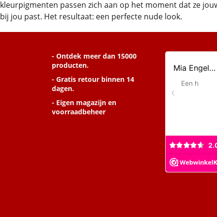
kleurpigmenten passen zich aan op het moment dat ze jouw hu
bij jou past. Het resultaat: een perfecte nude look.
- Ontdek meer dan 15000
producten.
- Gratis retour binnen 14
dagen.
- Eigen magazijn en
voorraadbeheer