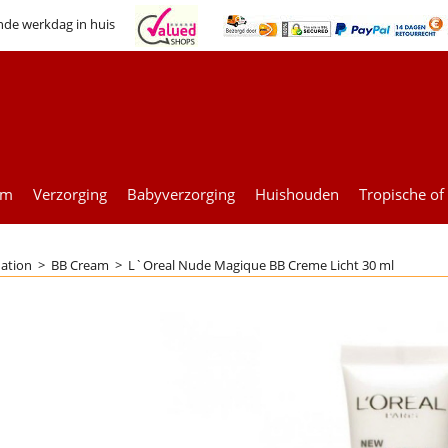
nde werkdag in huis
um
Verzorging
Babyverzorging
Huishouden
Tropische of
ation
>
BB Cream
>
L`Oreal Nude Magique BB Creme Licht 30 ml