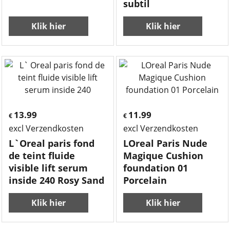
subtil
Klik hier
Klik hier
13.99
11.99
€
€
excl Verzendkosten
excl Verzendkosten
L`Oreal paris fond
LOreal Paris Nude
de teint fluide
Magique Cushion
visible lift serum
foundation 01
inside 240 Rosy Sand
Porcelain
Klik hier
Klik hier