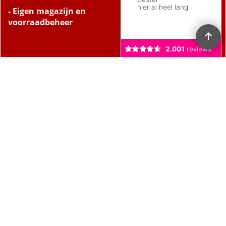
- Eigen magazijn en
voorraadbeheer
De waardering van
www.verzorgmarket.nl
bij
Webwinkel Keurmerk
Klantbeoordelingen
is
9.3
/
10
gebaseerd op 2120 reviews.
Webwinkel gemaakt met
ShopFactory webwinkel
software.