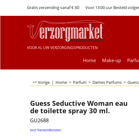
Gratis verzending vanaf € 60
Voor 13:00 uur Besteld volge
VOOR AL UW VERZORGINGSPRODUCTEN
Home
Make-up
Parf
<< Vorige
|
Home
>
Parfum
>
Dames Parfums
>
Guess
Guess Seductive Woman eau
de toilette spray 30 ml.
GU2688
excl Verzendkosten