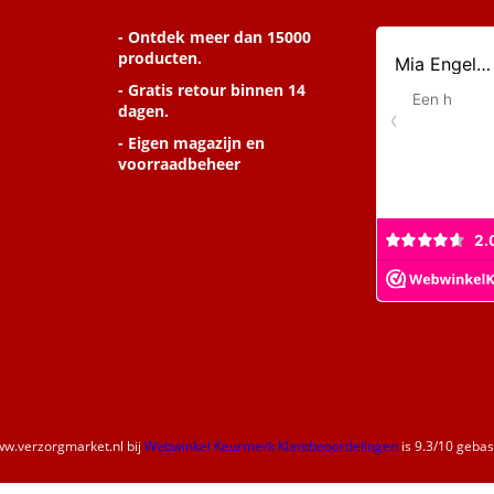
- Ontdek meer dan 15000
producten.
- Gratis retour binnen 14
dagen.
- Eigen magazijn en
voorraadbeheer
w.verzorgmarket.nl
bij
Webwinkel Keurmerk Klantbeoordelingen
is
9.3
/
10
gebase