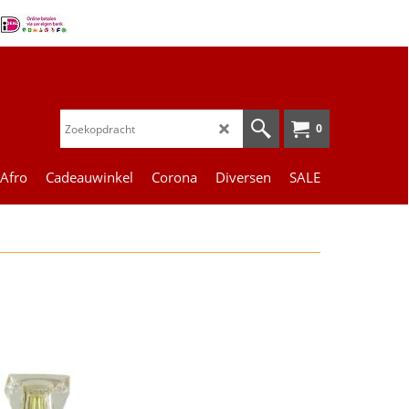
0
 Afro
Cadeauwinkel
Corona
Diversen
SALE