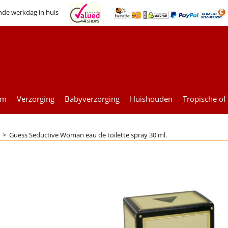
nde werkdag in huis
um
Verzorging
Babyverzorging
Huishouden
Tropische of
>
Guess Seductive Woman eau de toilette spray 30 ml.