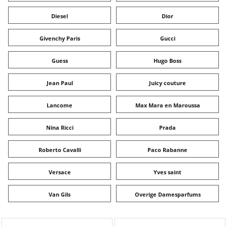
Diesel
Dior
Givenchy Paris
Gucci
Guess
Hugo Boss
Jean Paul
Juicy couture
Lancome
Max Mara en Maroussa
Nina Ricci
Prada
Roberto Cavalli
Paco Rabanne
Versace
Yves saint
Van Gils
Overige Damesparfums