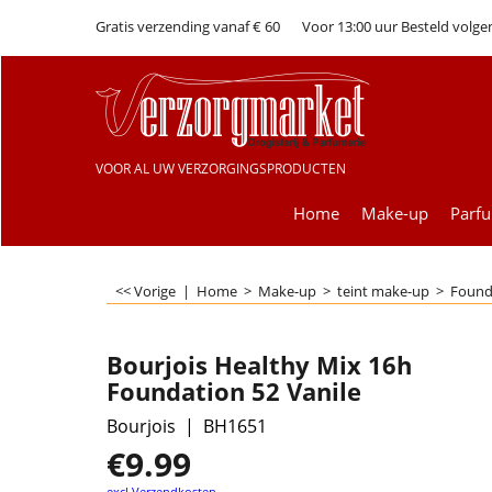
Gratis verzending vanaf € 60
Voor 13:00 uur Besteld volge
VOOR AL UW VERZORGINGSPRODUCTEN
Home
Make-up
Parf
<< Vorige
|
Home
>
Make-up
>
teint make-up
>
Found
Bourjois Healthy Mix 16h
Foundation 52 Vanile
Bourjois
BH1651
€
9.99
excl Verzendkosten