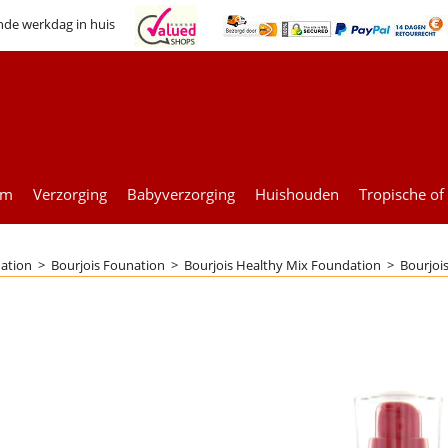
nde werkdag in huis
um
Verzorging
Babyverzorging
Huishouden
Tropische of
ation
>
Bourjois Founation
>
Bourjois Healthy Mix Foundation
>
Bourjoi