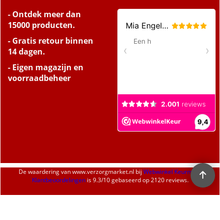
- Ontdek meer dan
15000 producten.
- Gratis retour binnen
14 dagen.
- Eigen magazijn en
voorraadbeheer
De waardering van
www.verzorgmarket.nl
bij
Webwinkel Keurmerk
Klantbeoordelingen
is
9.3
/
10
gebaseerd op 2120 reviews.
Webwinkel gemaakt met
ShopFactory webwinkel
software.