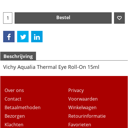
Bestel
Beschrijving
Vichy Aqualia Thermal Eye Roll-On 15ml
Over ons
Privacy
Contact
Voorwaarden
Betaalmethoden
Winkelwagen
Bezorgen
Retourinformatie
Klachten
Favorieten