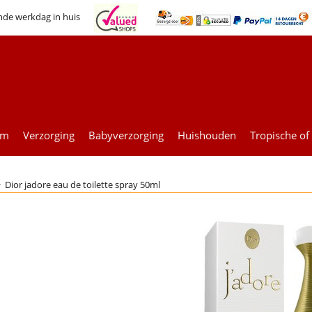
nde werkdag in huis
um
Verzorging
Babyverzorging
Huishouden
Tropische of
>
Dior jadore eau de toilette spray 50ml