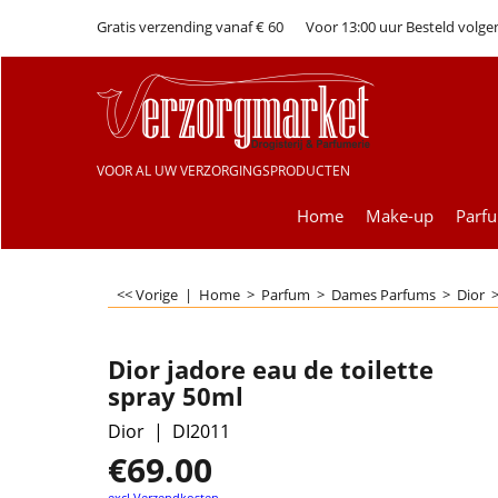
Gratis verzending vanaf € 60
Voor 13:00 uur Besteld volge
VOOR AL UW VERZORGINGSPRODUCTEN
Home
Make-up
Parf
<< Vorige
|
Home
>
Parfum
>
Dames Parfums
>
Dior
Dior jadore eau de toilette
spray 50ml
Dior
DI2011
€
69.00
excl Verzendkosten