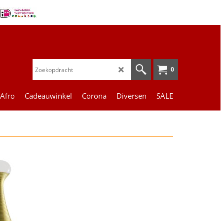
0
 Afro
Cadeauwinkel
Corona
Diversen
SALE