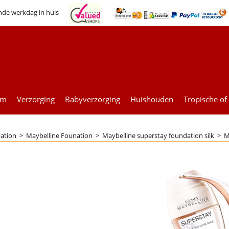
nde werkdag in huis
um
Verzorging
Babyverzorging
Huishouden
Tropische of
ation
>
Maybelline Founation
>
Maybelline superstay foundation silk
>
M