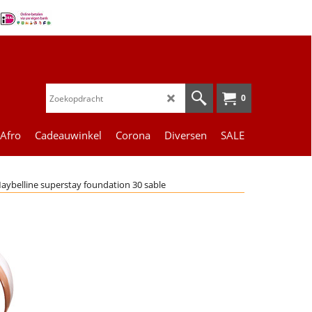
0
 Afro
Cadeauwinkel
Corona
Diversen
SALE
aybelline superstay foundation 30 sable