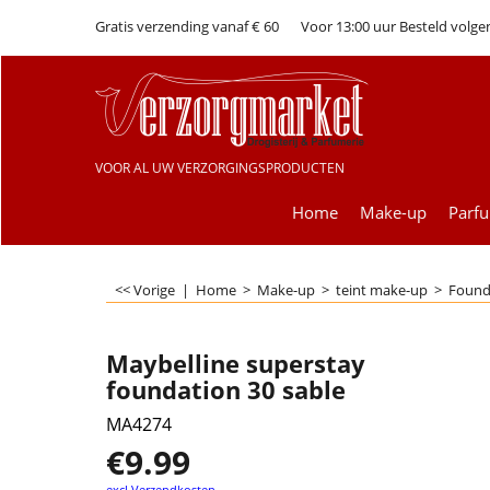
Gratis verzending vanaf € 60
Voor 13:00 uur Besteld volge
VOOR AL UW VERZORGINGSPRODUCTEN
Home
Make-up
Parf
<< Vorige
|
Home
>
Make-up
>
teint make-up
>
Found
Maybelline superstay
foundation 30 sable
MA4274
€
9.99
excl Verzendkosten