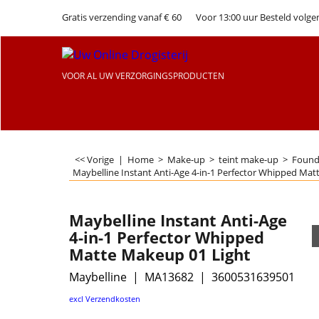
Gratis verzending vanaf € 60
Voor 13:00 uur Besteld volge
VOOR AL UW VERZORGINGSPRODUCTEN
<< Vorige
|
Home
>
Make-up
>
teint make-up
>
Found
Maybelline Instant Anti-Age 4-in-1 Perfector Whipped Mat
Maybelline Instant Anti-Age
4-in-1 Perfector Whipped
Matte Makeup 01 Light
Maybelline
MA13682
3600531639501
excl Verzendkosten