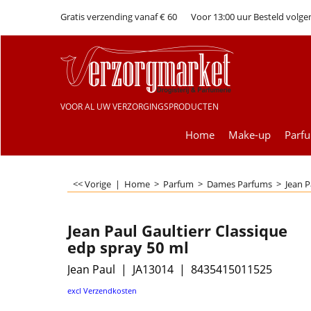
Gratis verzending vanaf € 60
Voor 13:00 uur Besteld volge
VOOR AL UW VERZORGINGSPRODUCTEN
Home
Make-up
Parf
<< Vorige
|
Home
>
Parfum
>
Dames Parfums
>
Jean P
Jean Paul Gaultierr Classique
edp spray 50 ml
Jean Paul
JA13014
8435415011525
€
99.00
excl Verzendkosten