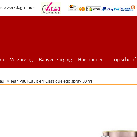
nde werkdag in huis
um
Verzorging
Babyverzorging
Huishouden
Tropische of
aul
>
Jean Paul Gaultierr Classique edp spray 50 ml