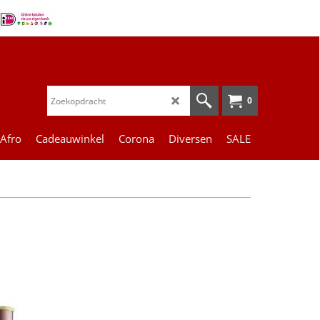
0
 Afro
Cadeauwinkel
Corona
Diversen
SALE