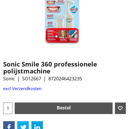
Sonic Smile 360 professionele
polijstmachine
Sonic
SO12667
8720246423235
€
8.99
excl Verzendkosten
Bestel