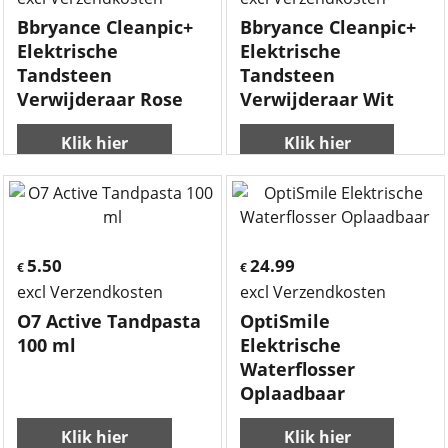
Bbryance Cleanpic+
Bbryance Cleanpic+
Elektrische
Elektrische
Tandsteen
Tandsteen
Verwijderaar Rose
Verwijderaar Wit
Klik hier
Klik hier
5.50
24.99
€
€
excl Verzendkosten
excl Verzendkosten
O7 Active Tandpasta
OptiSmile
100 ml
Elektrische
Waterflosser
Oplaadbaar
Klik hier
Klik hier