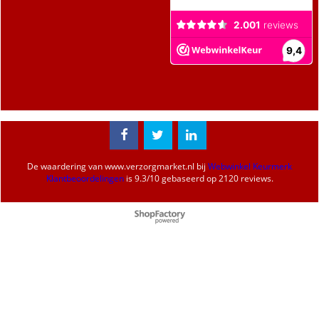
De waardering van
www.verzorgmarket.nl
bij
Webwinkel Keurmerk
Klantbeoordelingen
is
9.3
/
10
gebaseerd op 2120 reviews.
Webwinkel gemaakt met
ShopFactory webwinkel
software.