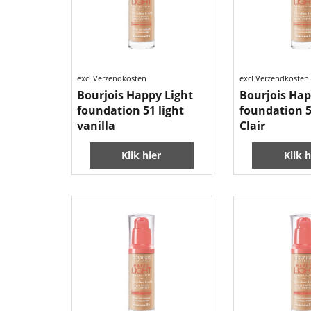
10.99
10.99
€
€
excl Verzendkosten
excl Verzendkosten
Bourjois Happy Light
Bourjois Hap
foundation 51 light
foundation 5
vanilla
Clair
Klik hier
Klik h