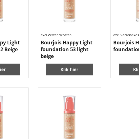
10.99
10.99
€
€
excl Verzendkosten
excl Verzendko
py Light
Bourjois Happy Light
Bourjois 
2 Beige
foundation 53 light
foundatio
beige
ier
Klik hier
Kl