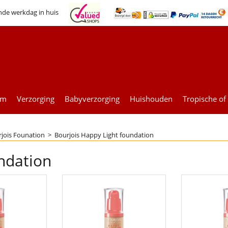
nde werkdag in huis
um
Verzorging
Babyverzorging
Huishouden
Tropische of
jois Founation
>
Bourjois Happy Light foundation
ndation