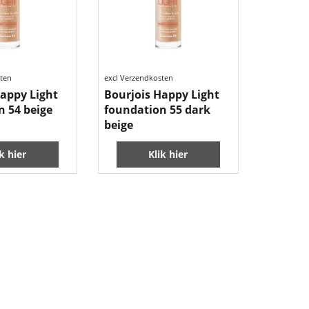
10.99
€
sten
excl Verzendkosten
Happy Light
Bourjois Happy Light
n 54 beige
foundation 55 dark
beige
ik hier
Klik hier