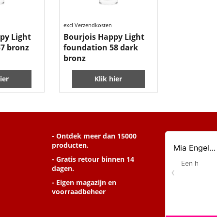
10.99
€
excl Verzendkosten
py Light
Bourjois Happy Light
7 bronz
foundation 58 dark
bronz
ier
Klik hier
- Ontdek meer dan 15000
producten.
- Gratis retour binnen 14
dagen.
- Eigen magazijn en
voorraadbeheer