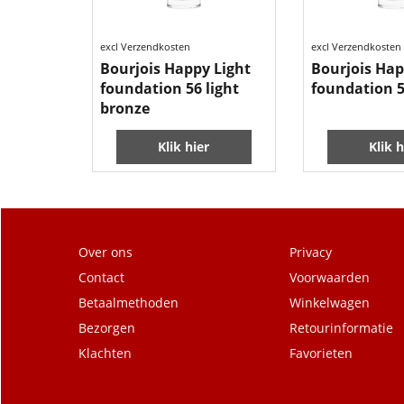
10.99
10.99
€
€
excl Verzendkosten
excl Verzendkosten
Bourjois Happy Light
Bourjois Hap
foundation 56 light
foundation 5
bronze
Klik hier
Klik h
Over ons
Privacy
Contact
Voorwaarden
Betaalmethoden
Winkelwagen
Bezorgen
Retourinformatie
Klachten
Favorieten