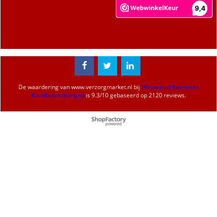
De waardering van
www.verzorgmarket.nl
bij
Webwinkel Keurmerk
Klantbeoordelingen
is
9.3
/
10
gebaseerd op 2120 reviews.
Webwinkel gemaakt met
ShopFactory webwinkel
software.