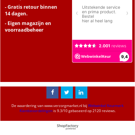
- Gratis retour binnen
14 dagen.
- Eigen magazijn en
voorraadbeheer
De waardering van
www.verzorgmarket.nl
bij
Webwinkel Keurmerk
Klantbeoordelingen
is
9.3
/
10
gebaseerd op 2120 reviews.
Webwinkel gemaakt met
ShopFactory webwinkel
software.