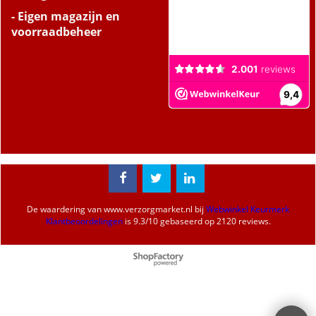
- Eigen magazijn en
voorraadbeheer
De waardering van
www.verzorgmarket.nl
bij
Webwinkel Keurmerk
Klantbeoordelingen
is
9.3
/
10
gebaseerd op 2120 reviews.
Webwinkel gemaakt met
ShopFactory webwinkel
software.