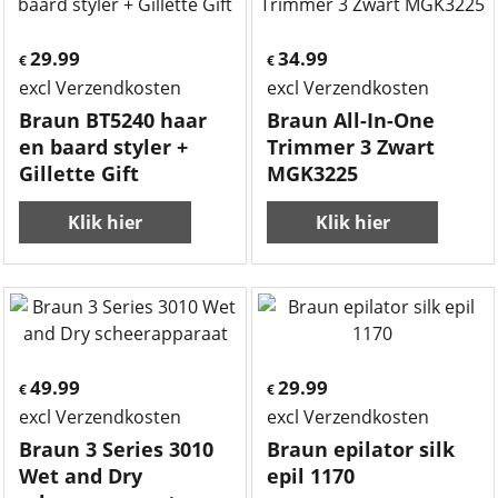
29.99
34.99
€
€
excl Verzendkosten
excl Verzendkosten
Braun BT5240 haar
Braun All-In-One
en baard styler +
Trimmer 3 Zwart
Gillette Gift
MGK3225
Klik hier
Klik hier
49.99
29.99
€
€
excl Verzendkosten
excl Verzendkosten
Braun 3 Series 3010
Braun epilator silk
Wet and Dry
epil 1170