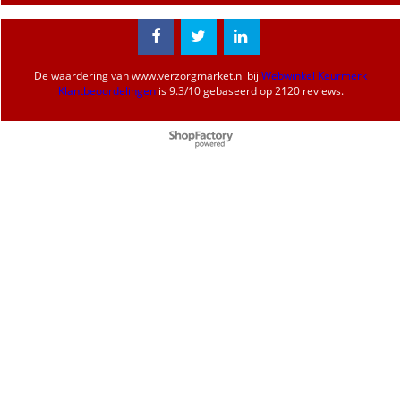
De waardering van
www.verzorgmarket.nl
bij
Webwinkel Keurmerk
Klantbeoordelingen
is
9.3
/
10
gebaseerd op 2120 reviews.
Webwinkel gemaakt met
ShopFactory webwinkel
software.