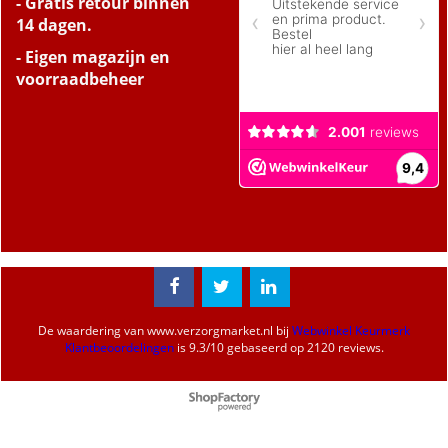
- Gratis retour binnen
14 dagen.
- Eigen magazijn en
voorraadbeheer
De waardering van
www.verzorgmarket.nl
bij
Webwinkel Keurmerk
Klantbeoordelingen
is
9.3
/
10
gebaseerd op 2120 reviews.
Webwinkel gemaakt met
ShopFactory webwinkel
software.