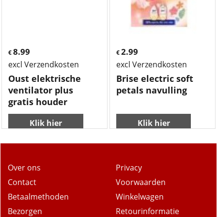
8.99
2.99
€
€
excl Verzendkosten
excl Verzendkosten
Oust elektrische
Brise electric soft
ventilator plus
petals navulling
gratis houder
Klik hier
Klik hier
Over ons
Privacy
Contact
Voorwaarden
Betaalmethoden
Winkelwagen
Bezorgen
Retourinformatie