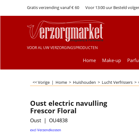
Gratis verzending vanaf € 60
Voor 13:00 uur Besteld volge
VOOR AL UW VERZORGINGSPRODUCTEN
Home
Make-up
Parf
<< Vorige
|
Home
>
Huishouden
>
Lucht Verfrissers
>
Oust electric navulling
Frescor Floral
Oust
OU4838
€
3.50
excl Verzendkosten