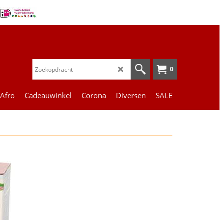
0
 Afro
Cadeauwinkel
Corona
Diversen
SALE