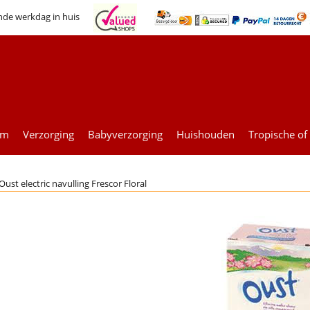
nde werkdag in huis
um
Verzorging
Babyverzorging
Huishouden
Tropische of
Oust electric navulling Frescor Floral