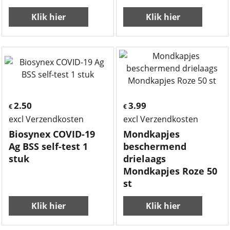
Klik hier
Klik hier
2.50
3.99
€
€
excl Verzendkosten
excl Verzendkosten
Biosynex COVID-19
Mondkapjes
Ag BSS self-test 1
beschermend
stuk
drielaags
Mondkapjes Roze 50
st
Klik hier
Klik hier