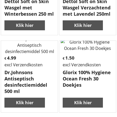
Dettol Soft on Skin
Dettol Soft on Skin
Wasgel met
Wasgel Verzachtend
Winterbessen 250 ml
met Lavendel 250ml
Klik hier
Klik hier
4.99
1.50
€
€
excl Verzendkosten
excl Verzendkosten
Dr.Johnsons
Glorix 100% Hygiene
Antiseptisch
Ocean Fresh 30
desinfectiemiddel
Doekjes
500 ml
Klik hier
Klik hier