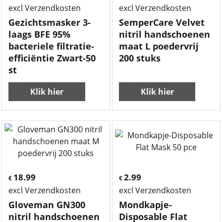
excl Verzendkosten
excl Verzendkosten
Gezichtsmasker 3-
SemperCare Velvet
laags BFE 95%
nitril handschoenen
bacteriele filtratie-
maat L poedervrij
efficiëntie Zwart-50
200 stuks
st
Klik hier
Klik hier
18.99
2.99
€
€
excl Verzendkosten
excl Verzendkosten
Gloveman GN300
Mondkapje-
nitril handschoenen
Disposable Flat