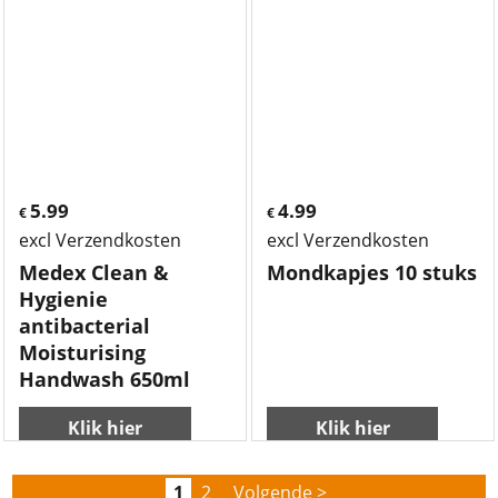
5.99
4.99
€
€
excl Verzendkosten
excl Verzendkosten
Medex Clean &
Mondkapjes 10 stuks
Hygienie
antibacterial
Moisturising
Handwash 650ml
Klik hier
Klik hier
1
2
Volgende >