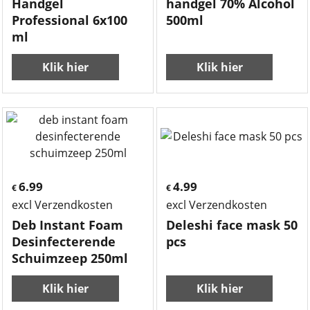
Handgel
handgel 70% Alcohol
Professional 6x100
500ml
ml
Klik hier
Klik hier
6.99
4.99
€
€
excl Verzendkosten
excl Verzendkosten
Deb Instant Foam
Deleshi face mask 50
Desinfecterende
pcs
Schuimzeep 250ml
Klik hier
Klik hier