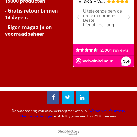
15000 producten.
- Gratis retour binnen
14 dagen.
- Eigen magazijn en
voorraadbeheer
De waardering van
www.verzorgmarket.nl
bij
Webwinkel Keurmerk
Klantbeoordelingen
is
9.3
/
10
gebaseerd op 2120 reviews.
Webwinkel gemaakt met
ShopFactory webwinkel