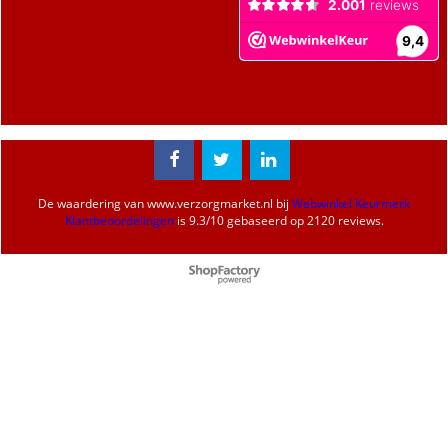
- Gratis retour binnen
14 dagen.
- Eigen magazijn en
voorraadbeheer
De waardering van
www.verzorgmarket.nl
bij
Webwinkel Keurmerk
Klantbeoordelingen
is
9.3
/
10
gebaseerd op 2120 reviews.
Webwinkel gemaakt met
ShopFactory webwinkel
software.