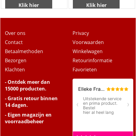
excl Verzendkosten
excl Verzendkosten
Dax sup lanolin 14 oz
DAX Super Light
Pomade 14oz
Klik hier
Klik hier
Over ons
Privacy
Contact
Voorwaarden
Betaalmethoden
Winkelwagen
Bezorgen
Retourinformatie
Klachten
Favorieten
- Ontdek meer dan
15000 producten.