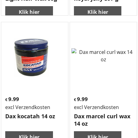
Light Hair Wax 99g
Royal Jelly 397 g
Klik hier
Klik hier
9.99
9.99
€
€
excl Verzendkosten
excl Verzendkosten
Dax kocatah 14 oz
Dax marcel curl wax