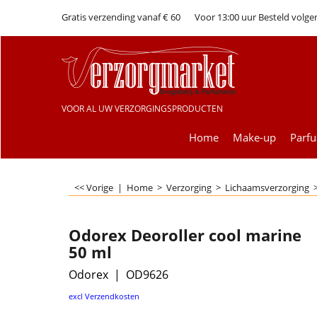
Gratis verzending vanaf € 60
Voor 13:00 uur Besteld volge
VOOR AL UW VERZORGINGSPRODUCTEN
Home
Make-up
Parf
<< Vorige
|
Home
>
Verzorging
>
Lichaamsverzorging
Odorex Deoroller cool marine
50 ml
Odorex
OD9626
€
2.50
excl Verzendkosten