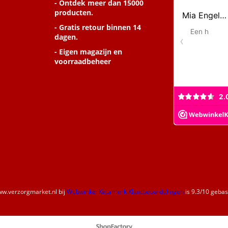
- Ontdek meer dan 15000
producten.
- Gratis retour binnen 14
dagen.
- Eigen magazijn en
voorraadbeheer
w.verzorgmarket.nl
bij
Webwinkel Keurmerk Klantbeoordelingen
is
9.3
/
10
gebase
Webwinkel gemaakt met