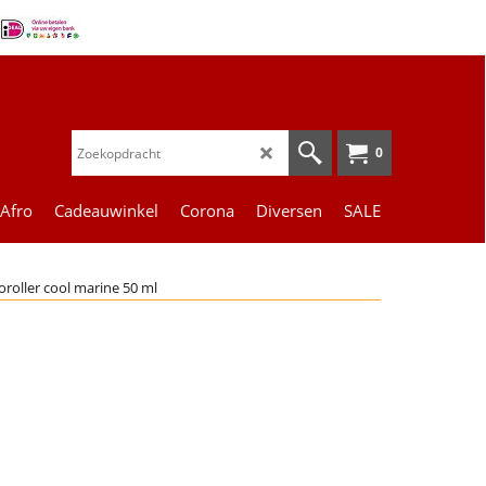
0
 Afro
Cadeauwinkel
Corona
Diversen
SALE
roller cool marine 50 ml