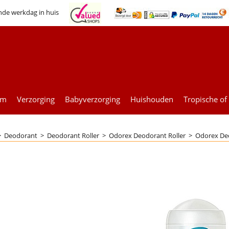
nde werkdag in huis
um
Verzorging
Babyverzorging
Huishouden
Tropische of
>
Deodorant
>
Deodorant Roller
>
Odorex Deodorant Roller
>
Odorex Deo