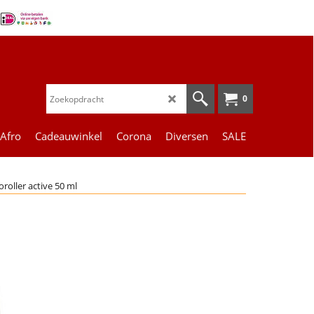
0
 Afro
Cadeauwinkel
Corona
Diversen
SALE
roller active 50 ml