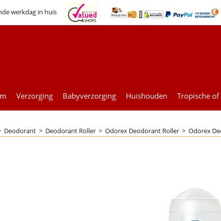
nde werkdag in huis
um
Verzorging
Babyverzorging
Huishouden
Tropische of
>
Deodorant
>
Deodorant Roller
>
Odorex Deodorant Roller
>
Odorex Deo