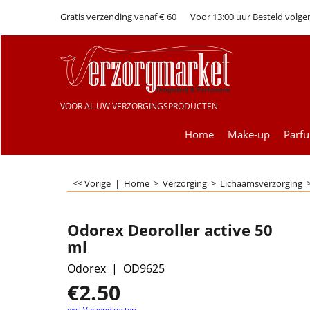
Gratis verzending vanaf € 60
Voor 13:00 uur Besteld volge
VOOR AL UW VERZORGINGSPRODUCTEN
Home
Make-up
Parf
<< Vorige
|
Home
>
Verzorging
>
Lichaamsverzorging
Odorex Deoroller active 50
ml
Odorex
OD9625
€
2.50
excl Verzendkosten