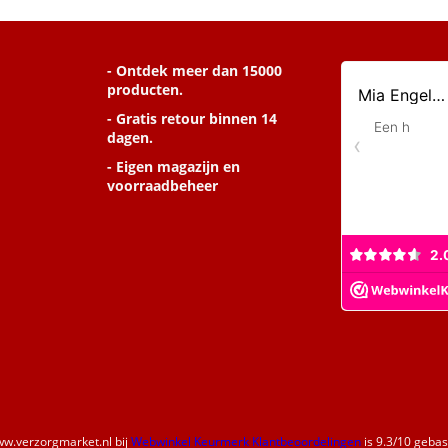
- Ontdek meer dan 15000
producten.
- Gratis retour binnen 14
dagen.
- Eigen magazijn en
voorraadbeheer
w.verzorgmarket.nl
bij
Webwinkel Keurmerk Klantbeoordelingen
is
9.3
/
10
gebase