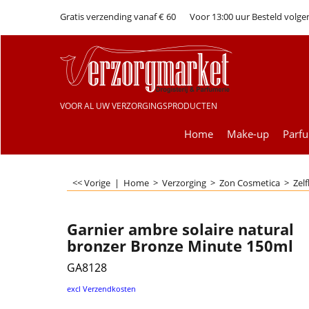
Gratis verzending vanaf € 60
Voor 13:00 uur Besteld volge
VOOR AL UW VERZORGINGSPRODUCTEN
Home
Make-up
Parf
<< Vorige
|
Home
>
Verzorging
>
Zon Cosmetica
>
Zel
Garnier ambre solaire natural
bronzer Bronze Minute 150ml
GA8128
€
9.99
excl Verzendkosten