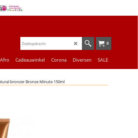
0
 Afro
Cadeauwinkel
Corona
Diversen
SALE
atural bronzer Bronze Minute 150ml