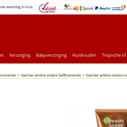
nde werkdag in huis
um
Verzorging
Babyverzorging
Huishouden
Tropische of
fbranende
>
Garnier ambre solaire Zelfbranende
>
Garnier ambre solaire n