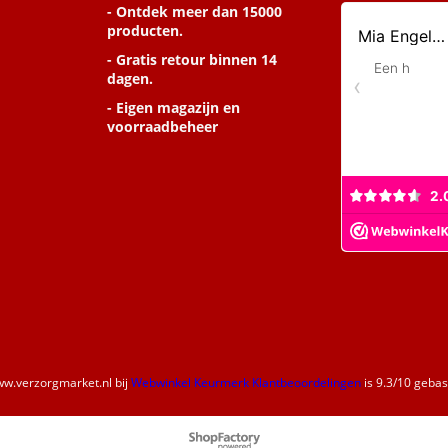
- Ontdek meer dan 15000
producten.
- Gratis retour binnen 14
dagen.
- Eigen magazijn en
voorraadbeheer
w.verzorgmarket.nl
bij
Webwinkel Keurmerk Klantbeoordelingen
is
9.3
/
10
gebase
Webwinkel gemaakt met
ShopFactory webwinkel