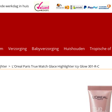
nde werkdag in huis
um
Verzorging
Babyverzorging
Huishouden
Tropische of
ghter
>
L'Oreal Paris True Match Glace Highlighter Icy Glow 301-R-C