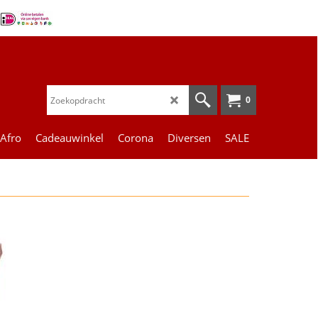
0
 Afro
Cadeauwinkel
Corona
Diversen
SALE