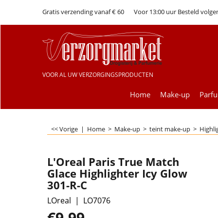
Gratis verzending vanaf € 60
Voor 13:00 uur Besteld volge
VOOR AL UW VERZORGINGSPRODUCTEN
Home
Make-up
Parf
<< Vorige
|
Home
>
Make-up
>
teint make-up
>
Highli
L'Oreal Paris True Match
Glace Highlighter Icy Glow
301-R-C
LOreal
LO7076
€
9.99