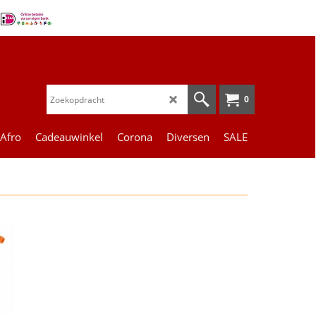
0
 Afro
Cadeauwinkel
Corona
Diversen
SALE