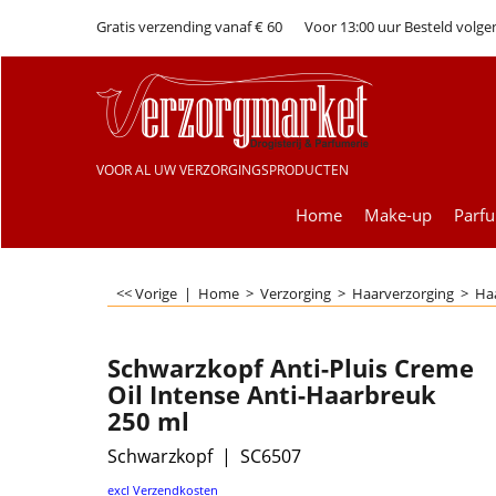
Gratis verzending vanaf € 60
Voor 13:00 uur Besteld volge
VOOR AL UW VERZORGINGSPRODUCTEN
Home
Make-up
Parf
<< Vorige
|
Home
>
Verzorging
>
Haarverzorging
>
Ha
Schwarzkopf Anti-Pluis Creme
Oil Intense Anti-Haarbreuk
250 ml
Schwarzkopf
SC6507
€
4.99