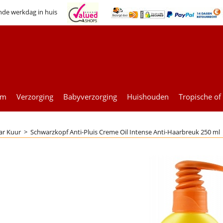
nde werkdag in huis
um
Verzorging
Babyverzorging
Huishouden
Tropische of
ar Kuur
>
Schwarzkopf Anti-Pluis Creme Oil Intense Anti-Haarbreuk 250 ml