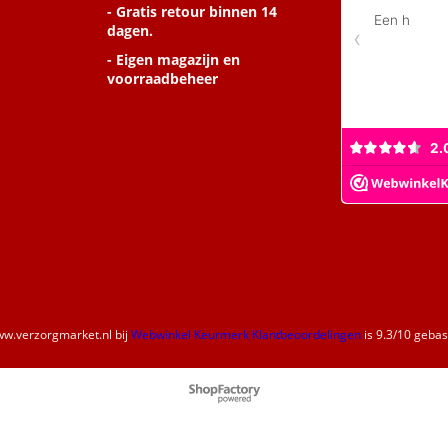
- Gratis retour binnen 14
dagen.
- Eigen magazijn en
voorraadbeheer
w.verzorgmarket.nl
bij
Webwinkel Keurmerk Klantbeoordelingen
is
9.3
/
10
gebase
Webwinkel gemaakt met
ShopFactory webwinkel
software.