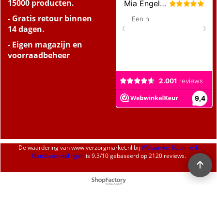
15000 producten.
- Gratis retour binnen
14 dagen.
- Eigen magazijn en
voorraadbeheer
De waardering van
www.verzorgmarket.nl
bij
Webwinkel Keurmerk
Klantbeoordelingen
is
9.3
/
10
gebaseerd op 2120 reviews.
Webwinkel gemaakt met
ShopFactory webwinkel
software.