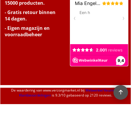
15000 producten.
- Gratis retour binnen
14 dagen.
- Eigen magazijn en
voorraadbeheer
De waardering van
www.verzorgmarket.nl
bij
Webwinkel Keurmerk
Klantbeoordelingen
is
9.3
/
10
gebaseerd op 2120 reviews.
Webwinkel gemaakt met
ShopFactory webwinkel
software.