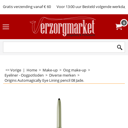
Gratis verzending vanaf € 60
Voor 13:00 uur Besteld volgende werkdag 
0
<< Vorige
|
Home
>
Make-up
>
Oog make-up
>
Eyeliner - Oogpotloden
>
Diverse merken
>
Origins Automagically Eye Lining pencil 08 Jade.