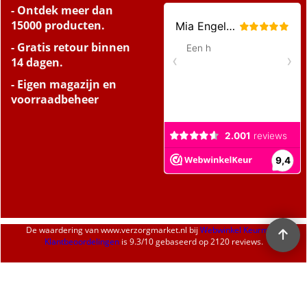
- Ontdek meer dan
15000 producten.
- Gratis retour binnen
14 dagen.
- Eigen magazijn en
voorraadbeheer
De waardering van
www.verzorgmarket.nl
bij
Webwinkel Keurmerk
Klantbeoordelingen
is
9.3
/
10
gebaseerd op 2120 reviews.
Webwinkel gemaakt met
ShopFactory webwinkel
software.