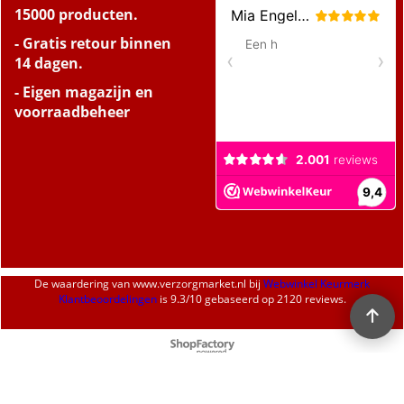
15000 producten.
- Gratis retour binnen
14 dagen.
- Eigen magazijn en
voorraadbeheer
De waardering van
www.verzorgmarket.nl
bij
Webwinkel Keurmerk
Klantbeoordelingen
is
9.3
/
10
gebaseerd op 2120 reviews.
Webwinkel gemaakt met
ShopFactory webwinkel
software.