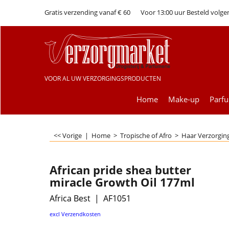
Gratis verzending vanaf € 60
Voor 13:00 uur Besteld volge
VOOR AL UW VERZORGINGSPRODUCTEN
Home
Make-up
Parf
<< Vorige
|
Home
>
Tropische of Afro
>
Haar Verzorgin
African pride shea butter
miracle Growth Oil 177ml
Africa Best
AF1051
€
7.99
excl Verzendkosten