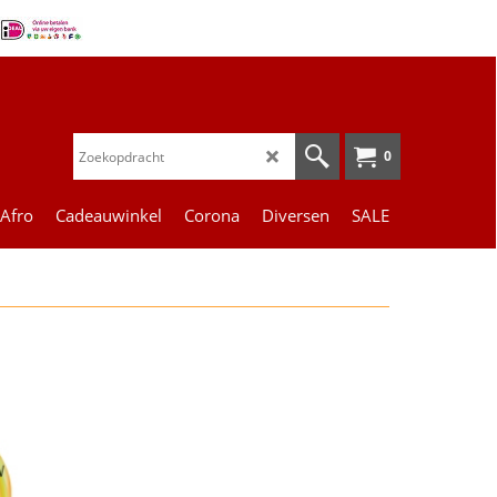
0
 Afro
Cadeauwinkel
Corona
Diversen
SALE