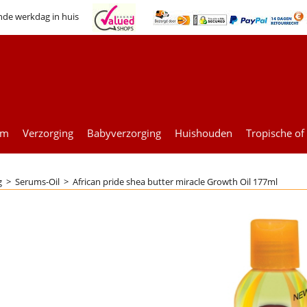
nde werkdag in huis
um
Verzorging
Babyverzorging
Huishouden
Tropische of
g
>
Serums-Oil
>
African pride shea butter miracle Growth Oil 177ml