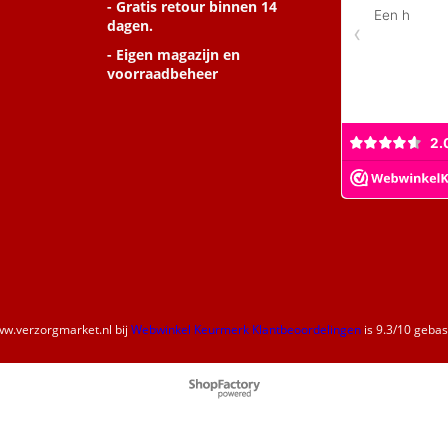
- Gratis retour binnen 14
dagen.
- Eigen magazijn en
voorraadbeheer
w.verzorgmarket.nl
bij
Webwinkel Keurmerk Klantbeoordelingen
is
9.3
/
10
gebase
Webwinkel gemaakt met
ShopFactory webwinkel
software.