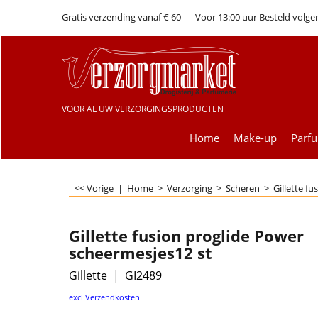
Gratis verzending vanaf € 60
Voor 13:00 uur Besteld volge
VOOR AL UW VERZORGINGSPRODUCTEN
Home
Make-up
Parf
<< Vorige
|
Home
>
Verzorging
>
Scheren
>
Gillette f
Gillette fusion proglide Power
scheermesjes12 st
Gillette
GI2489
€
44.95
excl Verzendkosten