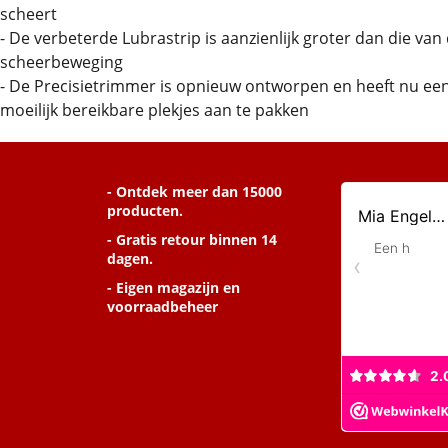
scheert
- De verbeterde Lubrastrip is aanzienlijk groter dan die va
scheerbeweging
- De Precisietrimmer is opnieuw ontworpen en heeft nu een
moeilijk bereikbare plekjes aan te pakken
- Ontdek meer dan 15000
producten.
- Gratis retour binnen 14
dagen.
- Eigen magazijn en
voorraadbeheer