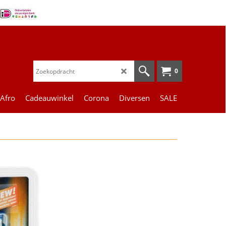
0
 Afro
Cadeauwinkel
Corona
Diversen
SALE