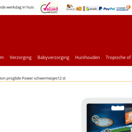
nde werkdag in huis
um
Verzorging
Babyverzorging
Huishouden
Tropische of
usion proglide Power scheermesjes12 st