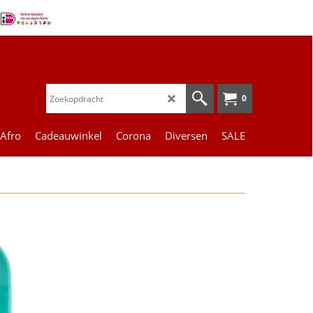
0
 Afro
Cadeauwinkel
Corona
Diversen
SALE