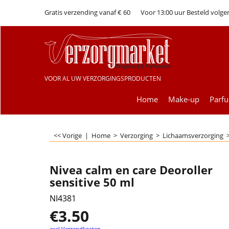
Gratis verzending vanaf € 60
Voor 13:00 uur Besteld volge
VOOR AL UW VERZORGINGSPRODUCTEN
Home
Make-up
Parf
<< Vorige
|
Home
>
Verzorging
>
Lichaamsverzorging
Nivea calm en care Deoroller
sensitive 50 ml
NI4381
€
3.50
excl Verzendkosten