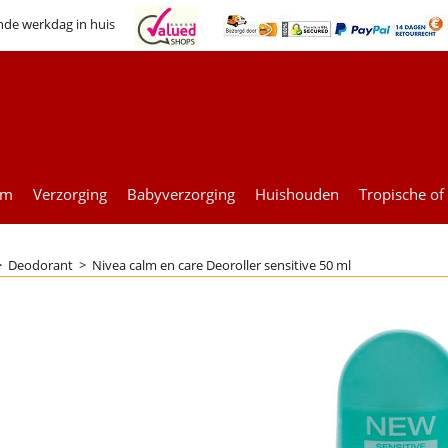
nde werkdag in huis
um
Verzorging
Babyverzorging
Huishouden
Tropische of
>
Deodorant
>
Nivea calm en care Deoroller sensitive 50 ml