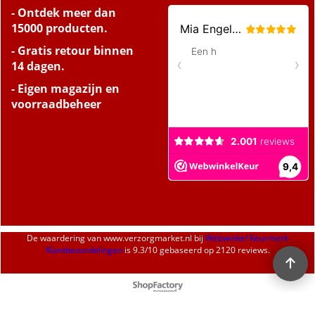
- Ontdek meer dan
15000 producten.
- Gratis retour binnen
14 dagen.
- Eigen magazijn en
voorraadbeheer
De waardering van
www.verzorgmarket.nl
bij
Webwinkel Keurmerk
Klantbeoordelingen
is
9.3
/
10
gebaseerd op 2120 reviews.
Webwinkel gemaakt met
ShopFactory webwinkel
software.