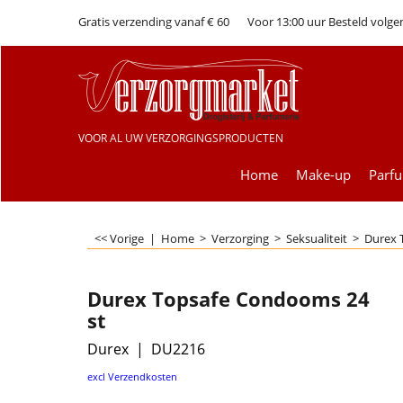
Gratis verzending vanaf € 60
Voor 13:00 uur Besteld volge
VOOR AL UW VERZORGINGSPRODUCTEN
Home
Make-up
Parf
<< Vorige
|
Home
>
Verzorging
>
Seksualiteit
>
Durex 
Durex Topsafe Condooms 24
st
Durex
DU2216
€
19.99
excl Verzendkosten