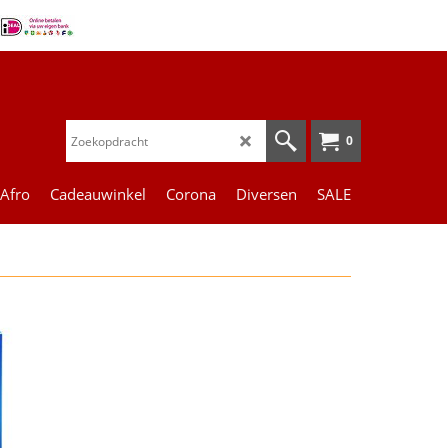
0
 Afro
Cadeauwinkel
Corona
Diversen
SALE