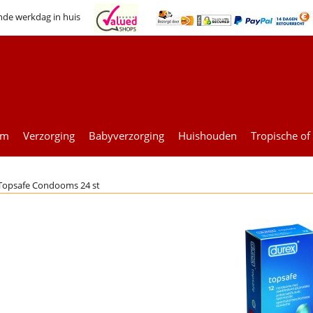
nde werkdag in huis
um
Verzorging
Babyverzorging
Huishouden
Tropische of
Topsafe Condooms 24 st