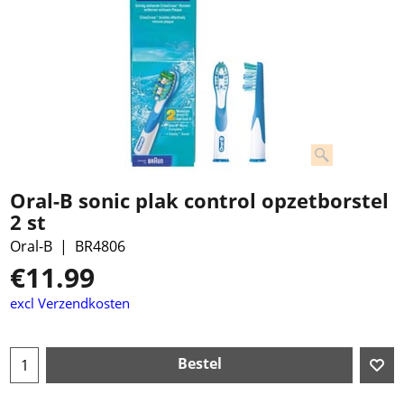
Oral-B sonic plak control opzetborstel
2 st
Oral-B
BR4806
€
11.99
excl Verzendkosten
Bestel