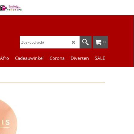
0
 Afro
Cadeauwinkel
Corona
Diversen
SALE