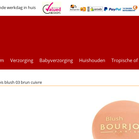
nde werkdag in huis
um
Verzorging
Babyverzorging
Huishouden
Tropische of
is blush 03 brun cuivre