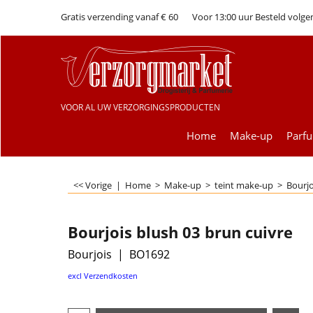
Gratis verzending vanaf € 60
Voor 13:00 uur Besteld volge
VOOR AL UW VERZORGINGSPRODUCTEN
Home
Make-up
Parf
<< Vorige
|
Home
>
Make-up
>
teint make-up
>
Bourjo
Bourjois blush 03 brun cuivre
Bourjois
BO1692
€
9.99
excl Verzendkosten