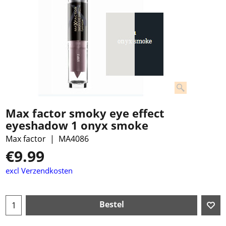
Max factor smoky eye effect
eyeshadow 1 onyx smoke
Max factor
MA4086
€
9.99
excl Verzendkosten
Bestel