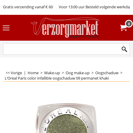
Gratis verzending vanaf € 60
Voor 13:00 uur Besteld volgende werkdag 
0
<< Vorige
|
Home
>
Make-up
>
Oog make-up
>
Oogschaduw
>
L’Oreal Paris color infallible oogschaduw 09 permanet khaki