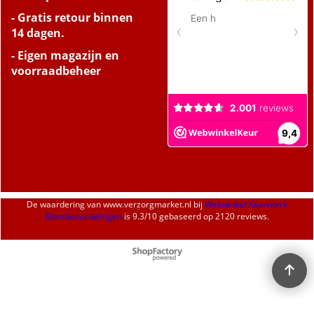
- Gratis retour binnen
14 dagen.
- Eigen magazijn en
voorraadbeheer
De waardering van
www.verzorgmarket.nl
bij
Webwinkel Keurmerk
Klantbeoordelingen
is
9.3
/
10
gebaseerd op 2120 reviews.
Webwinkel gemaakt met
ShopFactory webwinkel
software.