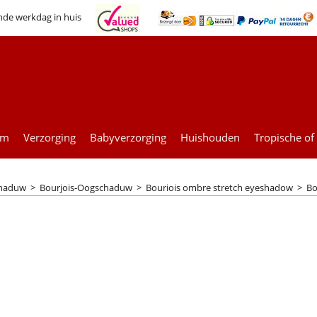
nde werkdag in huis
um
Verzorging
Babyverzorging
Huishouden
Tropische of
haduw
>
Bourjois-Oogschaduw
>
Bouriois ombre stretch eyeshadow
>
Bo