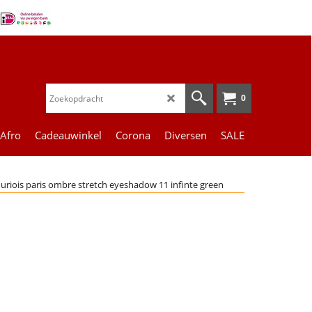
0
 Afro
Cadeauwinkel
Corona
Diversen
SALE
uriois paris ombre stretch eyeshadow 11 infinte green