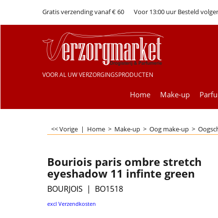
Gratis verzending vanaf € 60
Voor 13:00 uur Besteld volge
VOOR AL UW VERZORGINGSPRODUCTEN
Home
Make-up
Parf
<< Vorige
|
Home
>
Make-up
>
Oog make-up
>
Oogsc
Bouriois paris ombre stretch
eyeshadow 11 infinte green
BOURJOIS
BO1518
€
9.99
excl Verzendkosten