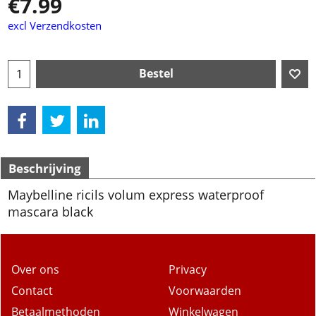
€
7.99
excl Verzendkosten
Bestel
Beschrijving
Maybelline ricils volum express waterproof
mascara black
Over ons
Privacy
Contact
Voorwaarden
Betaalmethoden
Winkelwagen