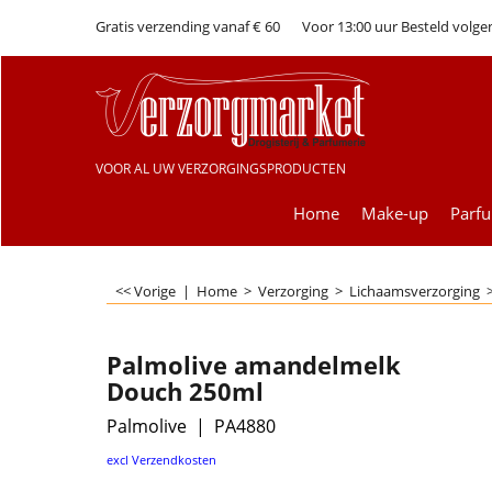
Gratis verzending vanaf € 60
Voor 13:00 uur Besteld volge
VOOR AL UW VERZORGINGSPRODUCTEN
Home
Make-up
Parf
<< Vorige
|
Home
>
Verzorging
>
Lichaamsverzorging
Palmolive amandelmelk
Douch 250ml
Palmolive
PA4880
€
2.99
excl Verzendkosten