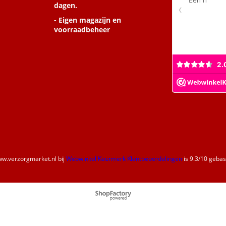
dagen.
- Eigen magazijn en
voorraadbeheer
w.verzorgmarket.nl
bij
Webwinkel Keurmerk Klantbeoordelingen
is
9.3
/
10
gebase
Webwinkel gemaakt met
ShopFactory webwinkel
software.