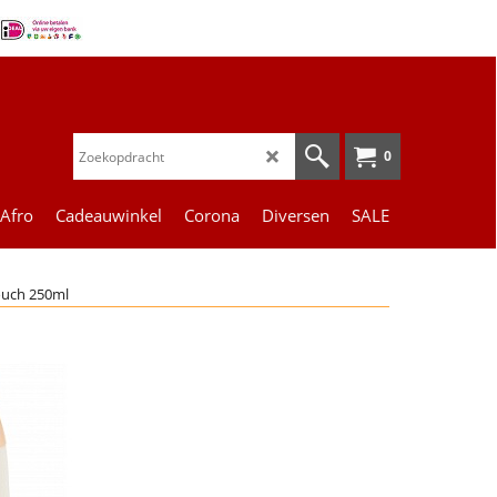
0
 Afro
Cadeauwinkel
Corona
Diversen
SALE
ouch 250ml