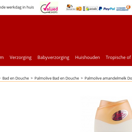
nde werkdag in huis
um
Verzorging
Babyverzorging
Huishouden
Tropische of
>
Bad en Douche
>
Palmolive Bad en Douche
>
Palmolive amandelmelk D