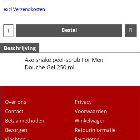
excl Verzendkosten
Bestel
Beschrijving
Axe snake peel-scrub For Men
Douche Gel 250 ml
Over ons
Privacy
Contact
Voorwaarden
Betaalmethoden
Winkelwagen
Bezorgen
Retourinformatie
Klachten
Favorieten