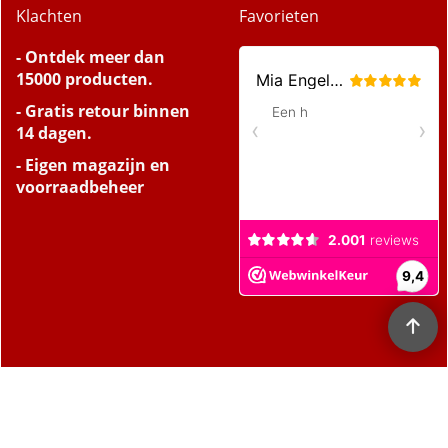
Klachten
Favorieten
- Ontdek meer dan
15000 producten.
- Gratis retour binnen
14 dagen.
- Eigen magazijn en
voorraadbeheer
De waardering van
www.verzorgmarket.nl
bij
Webwinkel Keurmerk
Klantbeoordelingen
is
9.3
/
10
gebaseerd op 2120 reviews.