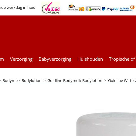
nde werkdag in huis
um
Verzorging
Babyverzorging
Huishouden
Tropische of
>
Bodymelk Bodylotion
>
Goldline Bodymelk Bodylotion
>
Goldline Witte 