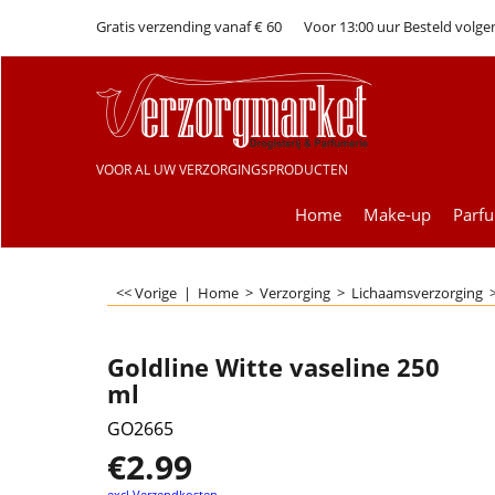
Gratis verzending vanaf € 60
Voor 13:00 uur Besteld volge
VOOR AL UW VERZORGINGSPRODUCTEN
Home
Make-up
Parf
<< Vorige
|
Home
>
Verzorging
>
Lichaamsverzorging
Goldline Witte vaseline 250
ml
GO2665
€
2.99
excl Verzendkosten