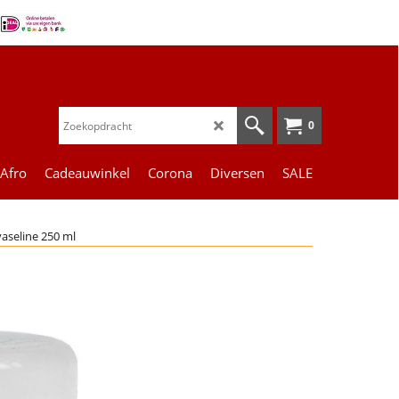
0
 Afro
Cadeauwinkel
Corona
Diversen
SALE
vaseline 250 ml